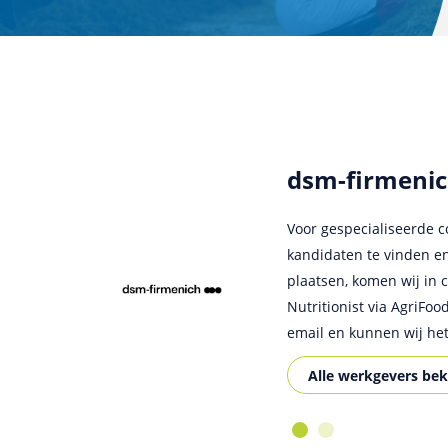
dsm-firmeni
Ceres
Voor gespecialiseerde co
Wij maken al enige tijd
kandidaten te vinden e
Nederland en België. We
plaatsen, komen wij in 
website. AgriFoodMatch 
Nutritionist via AgriFo
breed netwerk van hoog
email en kunnen wij het
Alle werkgevers bek
Alle werkgevers bek