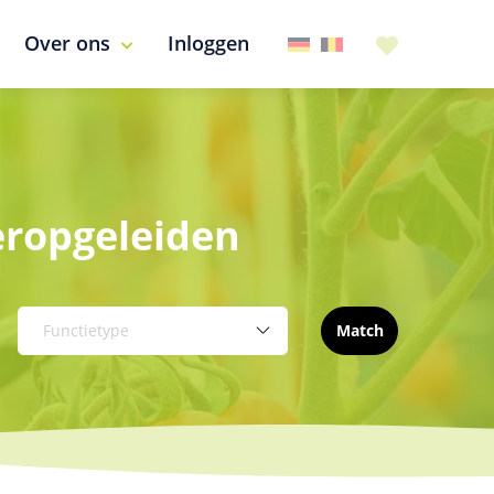
Over ons
Inloggen
eropgeleiden
Functietype