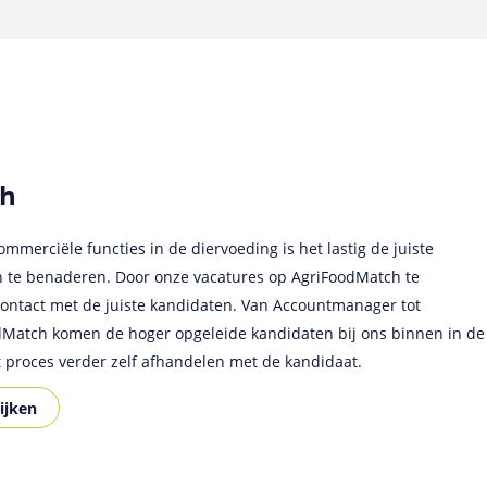
ch
mmerciële functies in de diervoeding is het lastig de juiste
 gebruik van deze website voor het plaatsen van onze vacatures in
n te benaderen. Door onze vacatures op AgriFoodMatch te
 ontvangen erg veel kwalitatief goede kandidaten via deze
contact met de juiste kandidaten. Van Accountmanager tot
is een overzichtelijk en gebruiksvriendelijke site waarmee we een
odMatch komen de hoger opgeleide kandidaten bij ons binnen in de
opgeleide kandidaten in de Food en Agri sector kunnen bereiken!
 proces verder zelf afhandelen met de kandidaat.
ijken
ijken