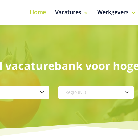
Home
Vacatures
Werkgevers
d vacaturebank voor hog
Regio (NL)