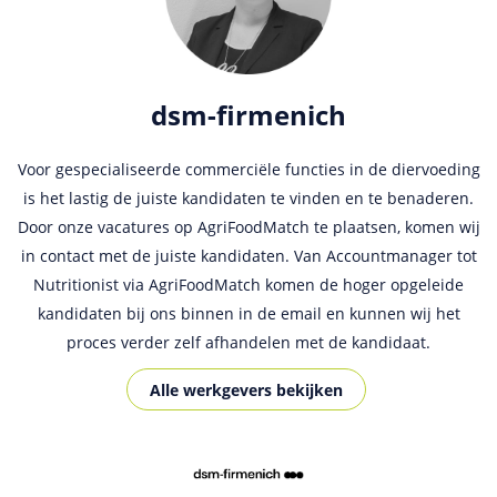
dsm-firmenich
Ceres
Voor gespecialiseerde commerciële functies in de diervoeding
Wij maken al enige tijd gebruik van deze website voor het
is het lastig de juiste kandidaten te vinden en te benaderen.
plaatsen van onze vacatures in Nederland en België. We
Door onze vacatures op AgriFoodMatch te plaatsen, komen wij
ontvangen erg veel kwalitatief goede kandidaten via deze
in contact met de juiste kandidaten. Van Accountmanager tot
website. AgriFoodMatch is een overzichtelijk en
Nutritionist via AgriFoodMatch komen de hoger opgeleide
gebruiksvriendelijke site waarmee we een breed netwerk van
kandidaten bij ons binnen in de email en kunnen wij het
hoogopgeleide kandidaten in de Food en Agri sector kunnen
proces verder zelf afhandelen met de kandidaat.
bereiken!
Alle werkgevers bekijken
Alle werkgevers bekijken