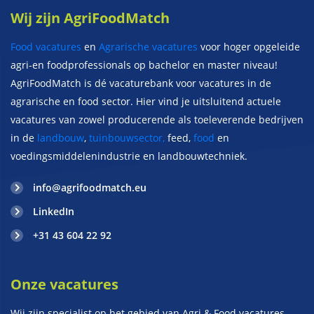
Wij zijn AgriFoodMatch
Food vacatures
en
Agrarische vacatures
voor hoger opgeleide
agri-en foodprofessionals op bachelor en master niveau!
AgriFoodMatch is dé vacaturebank voor vacatures in de
agrarische en food sector. Hier vind je uitsluitend actuele
vacatures van zowel producerende als toeleverende bedrijven
in de
landbouw
,
tuinbouwsector,
feed,
food
en
voedingsmiddelenindustrie en landbouwtechniek.
info@agrifoodmatch.eu
LinkedIn
+31 43 604 22 92
Onze vacatures
Wij zijn specialist op het gebied van Agri & Food vacatures.