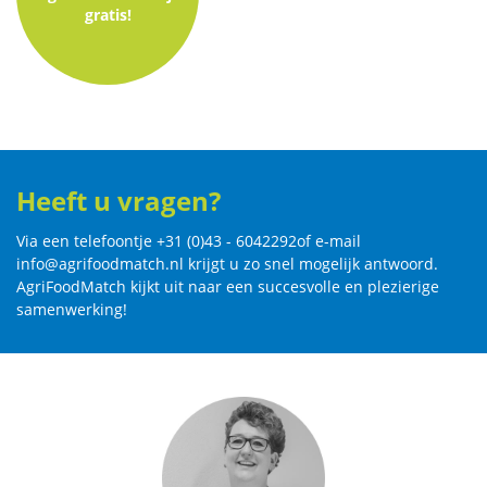
gratis!
Heeft u vragen?
Via een telefoontje
+31 (0)43 - 6042292
of e-mail
info@agrifoodmatch.nl
krijgt u zo snel mogelijk antwoord.
AgriFoodMatch kijkt uit naar een succesvolle en plezierige
samenwerking!