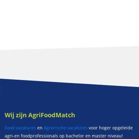
Wij zijn AgriFoodMatch
Food vacatures
en
Agrarische vacatures
voor hoger opgeleide
agri-en foodprofessionals op bachelor en master niveau!