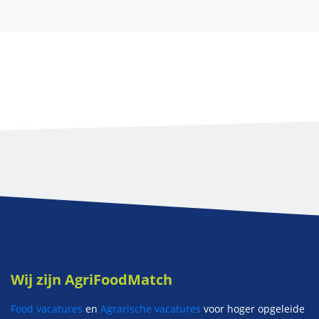
Wij zijn AgriFoodMatch
Food vacatures
en
Agrarische vacatures
voor hoger opgeleide