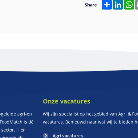
Share
Linked
W
Share
Onze vacatures
pgeleide agri-en
Wij zijn specialist op het gebied van Agri & Fo
iFoodMatch is dé
vacatures. Benieuwd naar wat wij te bieden 
sector. Hier
Agri vacatures
ucerende als