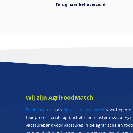
Wij zijn AgriFoodMatch
Food vacatures
en
Agrarische vacatures
voor hoger o
foodprofessionals op bachelor en master niveau! Agr
vacaturebank voor vacatures in de agrarische en food 
vind je uitsluitend actuele vacatures van zowel prod