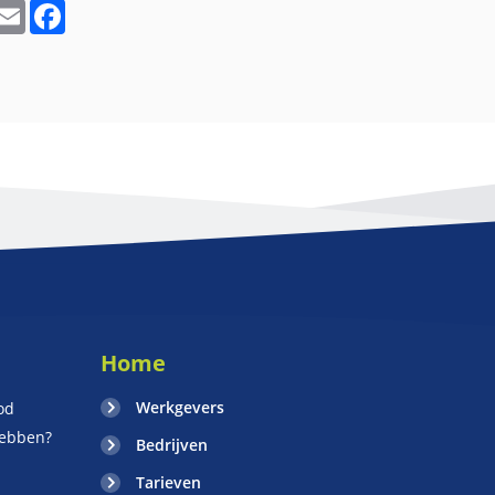
In
hatsApp
Email
Facebook
Home
Werkgevers
od
hebben?
Bedrijven
Tarieven