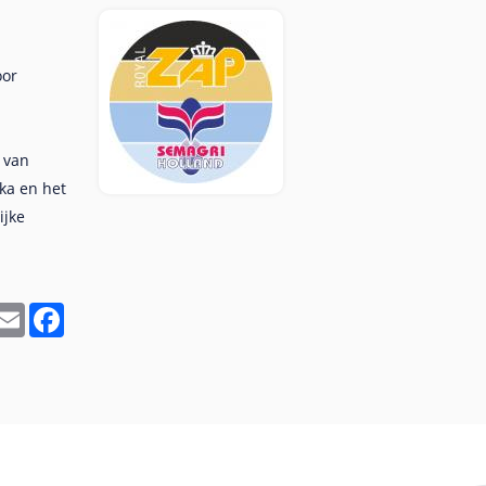
oor
 van
ka en het
ijke
In
hatsApp
Email
Facebook