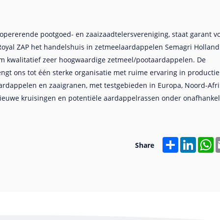
 opererende pootgoed- en zaaizaadtelersvereniging, staat garant v
Royal ZAP het handelshuis in zetmeelaardappelen Semagri Holland
 kwalitatief zeer hoogwaardige zetmeel/pootaardappelen. De
gt ons tot één sterke organisatie met ruime ervaring in productie
ardappelen en zaaigranen, met testgebieden in Europa, Noord-Afri
ieuwe kruisingen en potentiële aardappelrassen onder onafhankel
Share
Linked
W
Share