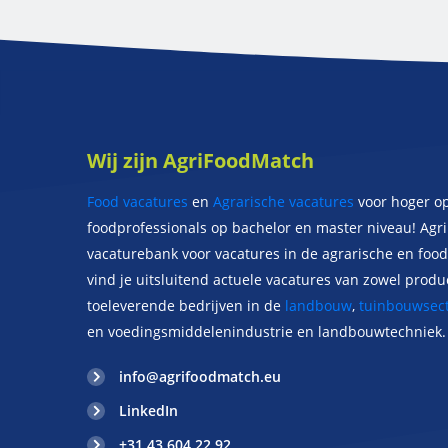
Wij zijn AgriFoodMatch
Food vacatures
en
Agrarische vacatures
voor hoger o
foodprofessionals op bachelor en master niveau! Agr
vacaturebank voor vacatures in de agrarische en food 
vind je uitsluitend actuele vacatures van zowel prod
toeleverende bedrijven in de
landbouw
,
tuinbouwsect
en voedingsmiddelenindustrie en landbouwtechniek.
info@agrifoodmatch.eu
LinkedIn
+31 43 604 22 92