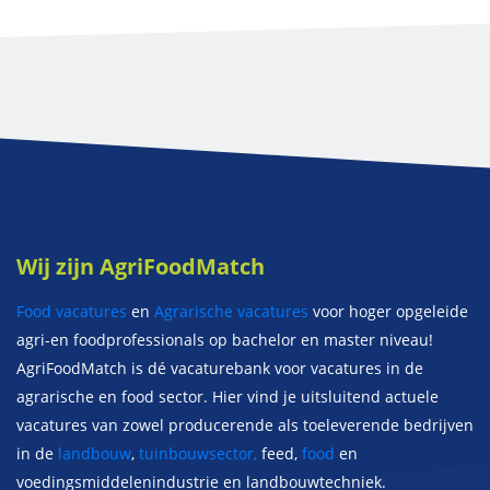
Wij zijn AgriFoodMatch
Food vacatures
en
Agrarische vacatures
voor hoger opgeleide
agri-en foodprofessionals op bachelor en master niveau!
AgriFoodMatch is dé vacaturebank voor vacatures in de
agrarische en food sector. Hier vind je uitsluitend actuele
vacatures van zowel producerende als toeleverende bedrijven
in de
landbouw
,
tuinbouwsector,
feed,
food
en
voedingsmiddelenindustrie en landbouwtechniek.