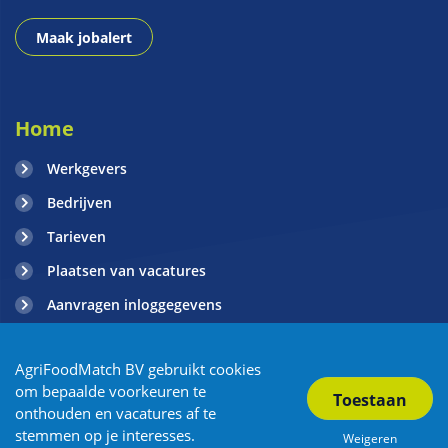
Maak jobalert
Home
Werkgevers
Bedrijven
Tarieven
Plaatsen van vacatures
Aanvragen inloggegevens
Contact
AgriFoodMatch BV gebruikt cookies
Blogs
om bepaalde voorkeuren te
onthouden en vacatures af te
stemmen op je interesses.
Weigeren
Copyright AgriFoodMatch 2026
| Privacy
| Algemene Voorwaarden