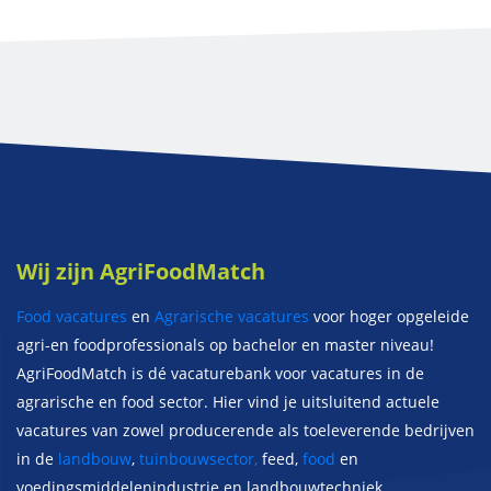
Wij zijn AgriFoodMatch
Food vacatures
en
Agrarische vacatures
voor hoger opgeleide
agri-en foodprofessionals op bachelor en master niveau!
AgriFoodMatch is dé vacaturebank voor vacatures in de
agrarische en food sector. Hier vind je uitsluitend actuele
vacatures van zowel producerende als toeleverende bedrijven
in de
landbouw
,
tuinbouwsector,
feed,
food
en
voedingsmiddelenindustrie en landbouwtechniek.