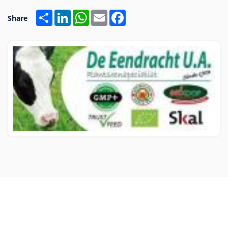
Share
LinkedIn
WhatsApp
Email
Facebook
Share