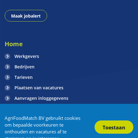
Maak jobalert
Home
Werkgevers
Bedrijven
Tarieven
Plaatsen van vacatures
Aanvragen inloggegevens
Contact
AgriFoodMatch BV gebruikt cookies
Blogs
om bepaalde voorkeuren te
onthouden en vacatures af te