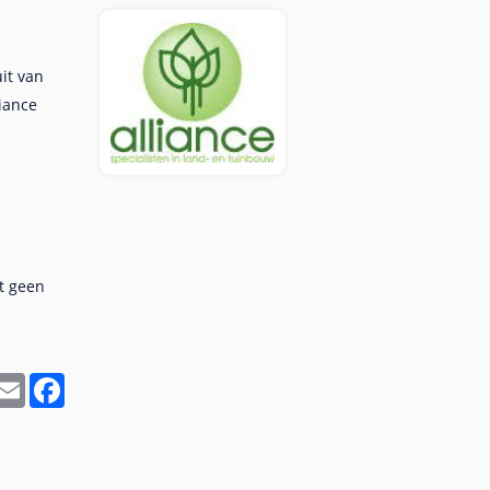
it van
liance
t geen
In
hatsApp
Email
Facebook