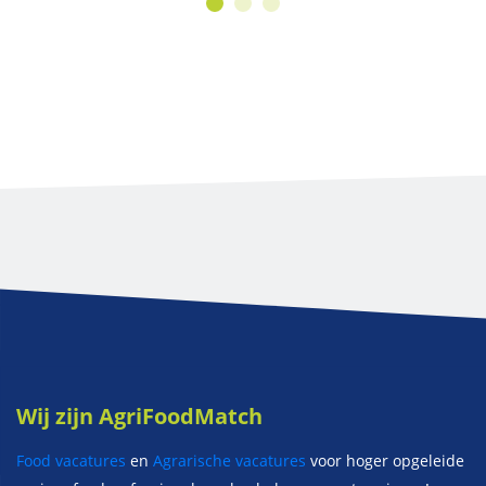
Wij zijn AgriFoodMatch
Food vacatures
en
Agrarische vacatures
voor hoger opgeleide