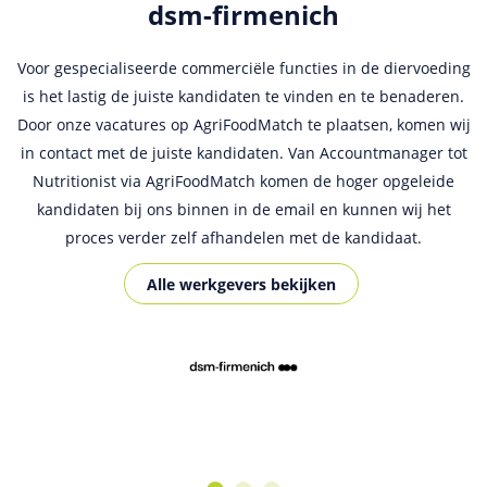
dsm-firmenich
Ceres
Voor gespecialiseerde commerciële functies in de diervoeding
Wij maken al enige tijd gebruik van deze website voor het
is het lastig de juiste kandidaten te vinden en te benaderen.
plaatsen van onze vacatures in Nederland en België. We
Door onze vacatures op AgriFoodMatch te plaatsen, komen wij
ontvangen erg veel kwalitatief goede kandidaten via deze
in contact met de juiste kandidaten. Van Accountmanager tot
website. AgriFoodMatch is een overzichtelijk en
Nutritionist via AgriFoodMatch komen de hoger opgeleide
gebruiksvriendelijke site waarmee we een breed netwerk van
kandidaten bij ons binnen in de email en kunnen wij het
hoogopgeleide kandidaten in de Food en Agri sector kunnen
proces verder zelf afhandelen met de kandidaat.
bereiken!
Alle werkgevers bekijken
Alle werkgevers bekijken