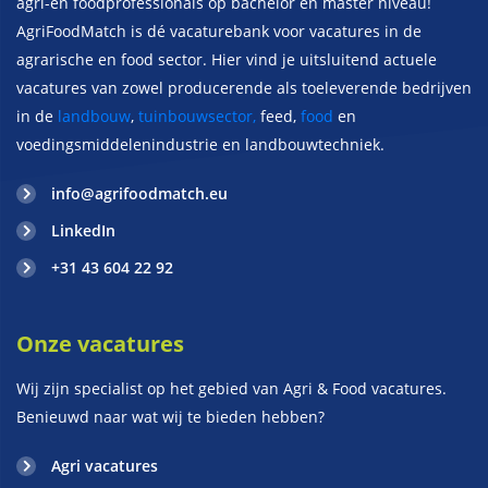
agri-en foodprofessionals op bachelor en master niveau!
AgriFoodMatch is dé vacaturebank voor vacatures in de
agrarische en food sector. Hier vind je uitsluitend actuele
vacatures van zowel producerende als toeleverende bedrijven
in de
landbouw
,
tuinbouwsector,
feed,
food
en
voedingsmiddelenindustrie en landbouwtechniek.
info@agrifoodmatch.eu
LinkedIn
+31 43 604 22 92
Onze vacatures
Wij zijn specialist op het gebied van Agri & Food vacatures.
Benieuwd naar wat wij te bieden hebben?
Agri vacatures